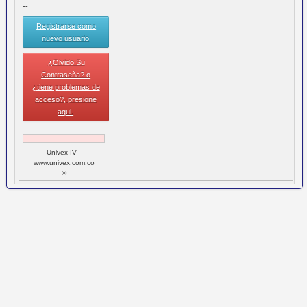
--
Registrarse como
nuevo usuario
¿Olvido Su
Contraseña? o
¿tiene problemas de
acceso?, presione
aqui.
Univex IV -
www.univex.com.co
©